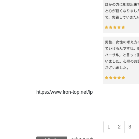
https://www.fron-top.net/lp
1
2
3