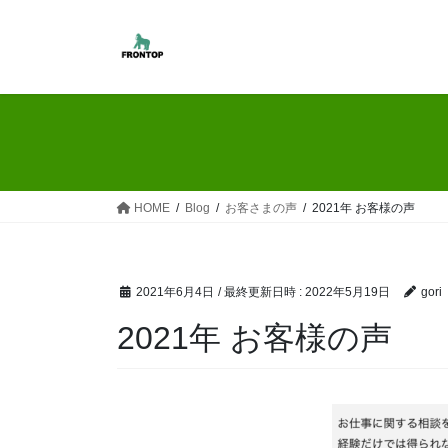
コ
ナ
ン
ビ
テ
ゲ
ン
ー
ツ
シ
へ
ョ
ス
ン
キ
に
ッ
移
HOME
Blog
お客さまの声
2021年 お客様の声
プ
動
2021年6月4日
/ 最終更新日時 :
2022年5月19日
gori
2021年 お客様の声