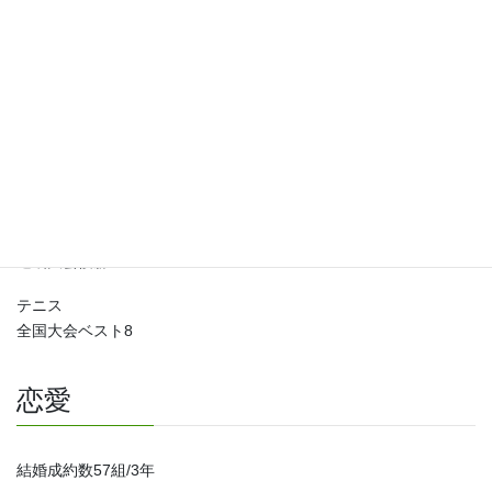
やり投げ
全国2位
全国ベスト8多数
円盤投げ近畿大会優勝
高校野球
県大会準優勝
ボクシング
近畿大会優勝
テニス
全国大会ベスト8
恋愛
結婚成約数57組/3年