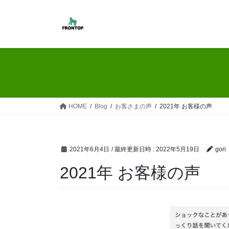
コ
ナ
ン
ビ
テ
ゲ
ン
ー
ツ
シ
へ
ョ
ス
ン
キ
に
ッ
移
HOME
Blog
お客さまの声
2021年 お客様の声
プ
動
2021年6月4日
/ 最終更新日時 :
2022年5月19日
gori
2021年 お客様の声