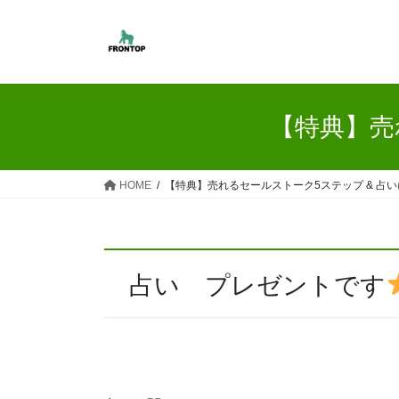
コ
ナ
ン
ビ
テ
ゲ
ン
ー
ツ
シ
へ
ョ
【特典】売
ス
ン
キ
に
ッ
移
HOME
【特典】売れるセールストーク5ステップ & 占
プ
動
占い プレゼントです