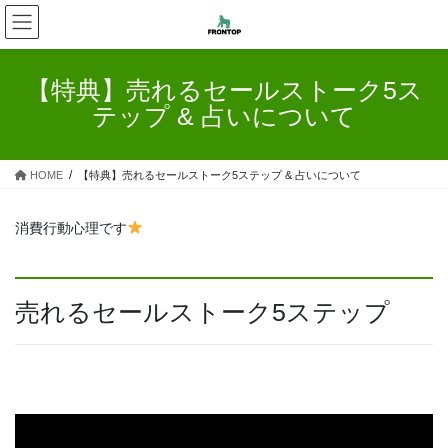
コ
ナ
ン
ビ
テ
ゲ
ン
ー
【特典】売れるセールストーク5ス
ツ
シ
テップ & 占いについて
へ
ョ
ス
ン
キ
に
HOME
【特典】売れるセールストーク5ステップ & 占いについて
ッ
移
プ
動
消費行動心理です
売れるセールストーク5ステップ