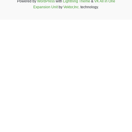
Powered by
WordPress
with
Lightning Theme
&
VK All in One
Expansion Unit
by
Vektor,Inc.
technology.